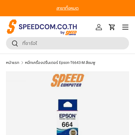
terprise, We’ve Got IT All. - ครบที่สุด ทุก
เพิ่มเพื่อน
Line
@S
Segment
ข้ามไปยังเนื้อหา
หน้าเมนู
เข้าสู่ระบบ
รถเข็น
ค้นหา
ยืนยันการค้นหา
หน้าแรก
หมึกเครื่องปริ้นเตอร์ Epson-T6643-M สีชมพู
ข้ามไปยังข้อมูลสินค้า