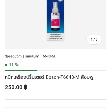
จาก
1
/
3
SpeedCom
|
รหัสสินค้า:
T6643-M
11 ชิ้น
หมึกเครื่องปริ้นเตอร์ Epson-T6643-M สีชมพู
ราคาปกติ
250.00 ฿