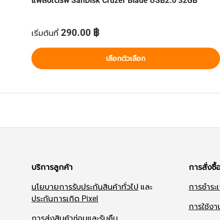
แฟลชไดรฟ์ SanDisk Cruzer Blade USB2.0 32GB
ราคาปกติ
290.00 ฿
เริ่มต้นที่
เลือกตัวเลือก
บริการลูกค้า
การสั่งซื้
นโยบายการรับประกันสินค้าทั่วไป
และ
การชำระเ
ประกันการเกิด Pixel
การใช้งา
การส่งสินค้าซ่อมและรับคืน