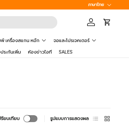
ภาษา
ภาษาไทย
เข้าสู่ระบบ
รถเข็น
มพ์ เครื่องสแกน หมึก
จอและโปรเจคเตอร์
้อประกันเพิ่ม
ห้องข่าวไอที
SALES
มุมมองรายการ
ตาราง
ปรียบเทียบ
รูปแบบการแสดงผล