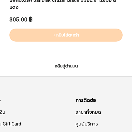
แฟลชไดรฟ์ SanDisk Cruzer Blade USB2.0 128GB สี
แดง
ราคาปกติ
305.00 ฿
+ หยิบใส่ตะกร้า
กลับสู่ด้านบน
อ
การติดต่อ
งิน
สาขาทั้งหมด
น Gift Card
ศูนย์บริการ