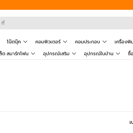
ยันการค้นหา
โน๊ตบุ๊ค
คอมพิวเตอร์
คอมประกอบ
เครื่องพิ
ล็ต สมาร์ทโฟน
อุปกรณ์เสริม
อุปกรณ์ในบ้าน
ซื
เ