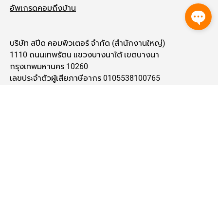
อัพเกรดคอมถึงบ้าน
บริษัท สปีด คอมพิวเตอร์ จำกัด (สำนักงานใหญ่)
1110 ถนนเทพรัตน แขวงบางนาใต้ เขตบางนา
กรุงเทพมหานคร 10260
เลขประจำตัวผู้เสียภาษีอากร 0105538100765
โทร 020872100
call center 061-393-3443
การสั่งซื้อ
การชำระเงิน
การใช้งาน Gift Card
การผ่อนชำระ