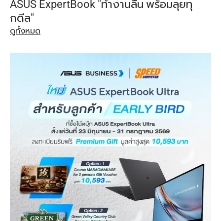
ASUS ExpertBook "ทำงานลื่น พร้อมลุยทุ
กดีล"
ดูทั้งหมด