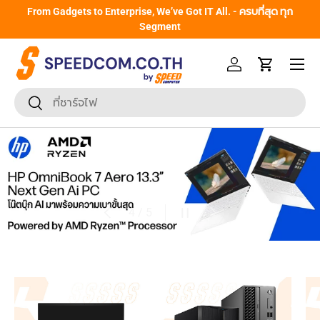
From Gadgets to Enterprise, We’ve Got IT All. - ครบที่สุด ทุก
ข้ามไปยังเนื้อหา
Segment
หน้าเมนู
เข้าสู่ระบบ
รถเข็น
ค้นหา
ยืนยันการค้นหา
ก่อนหน้า
หยุดสไลด์โชว์
ถัดไป
จาก
5
/
5