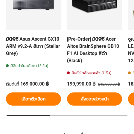
มินิพีซี Asus Ascent GX10
[Pre-Order] มินิพีซี Acer
ซู
ARM v9.2-A สีเทา (Stellar
Altos BrainSphere GB10
LE
Grey)
F1 AI Desktop สีดำ
NV
(ฺBlack)
12
มีสินค้าในสต็อก (13 ชิ้น)
สินค้าใกล้หมดแล้ว (1 ชิ้น)
ส
ราคาปกติ
ราคาส่วนลด
ราคาปกติ
รา
169,000.00 ฿
199,990.00 ฿
18
เริ่มต้นที่
212,900.00 ฿
เลือกตัวเลือก
สั่งจองล่วงหน้า