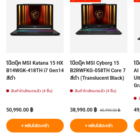
โน๊ตบุ๊ค MSI Katana 15 HX
โน๊ตบุ๊ค MSI Cyborg 15
โน
B14WGK-418TH i7 Gen14
B2RWFKG-058TH Core 7
AI
สีดำ
สีดำ (Translucent Black)
Ult
Gr
สินค้าใกล้หมดแล้ว (4 ชิ้น)
สินค้าใกล้หมดแล้ว (4 ชิ้น)
ราคาปกติ
ราคาส่วนลด
ราคาปกติ
รา
50,990.00 ฿
38,990.00 ฿
49
40,990.00 ฿
+ หยิบใส่ตะกร้า
+ หยิบใส่ตะกร้า