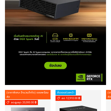
(ราคาพิเศษ จำนวนจำกัด) ของพร้อม
สั่งจองล่วงหน้า
(ร
ส่ง
ส่ง
ลด 12,910.00 ฿
ลดสูงสุด 20,000.00 ฿