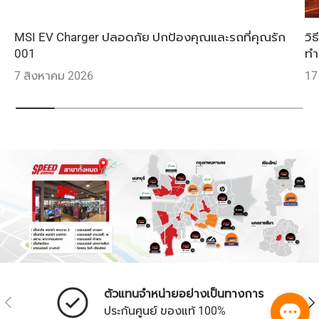
MSI EV Charger ปลอดภัย ปกป้องคุณและรถที่คุณรัก
วิ
001
ทำ
7 สิงหาคม 2026
17
ก่อนหน้า
หยุดสไลด์โชว์
ถัดไป
จาก
1
/
2
ตัวแทนจำหน่ายอย่างเป็นทางการ
ก่อนหน้า
ถัด
ประกันศูนย์ ของแท้ 100%