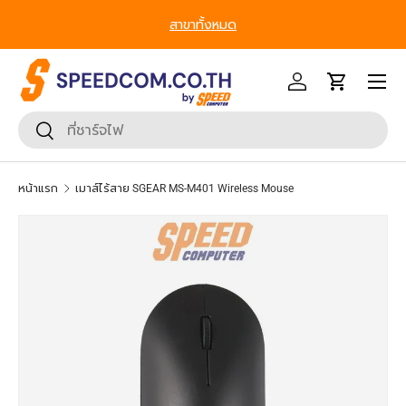
From Gadgets to Enterprise, We’ve Got IT All. - ครบที่สุด ทุก
เ
ข้ามไปยังเนื้อหา
Segment
หน้าเมนู
เข้าสู่ระบบ
รถเข็น
ค้นหา
ยืนยันการค้นหา
หน้าแรก
เมาส์ไร้สาย SGEAR MS-M401 Wireless Mouse
ข้ามไปยังข้อมูลสินค้า