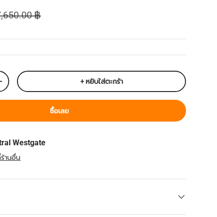
ราคาปกติ
7,650.00 ฿
+ หยิบใส่ตะกร้า
เพิ่มจำนวน
ซื้อเลย
tral Westgate
ร้านอื่น