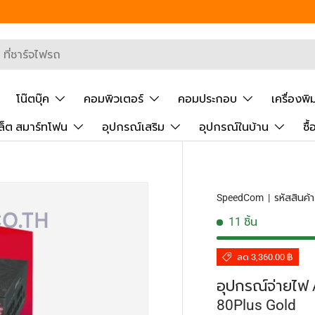
 Segment
ยันการค้นหา
โน๊ตบุ๊ค
คอมพิวเตอร์
คอมประกอบ
เครื่องพิ
ล็ต สมาร์ทโฟน
อุปกรณ์เสริม
อุปกรณ์ในบ้าน
ซื
SpeedCom
|
รหัสสินค้า
11 ชิ้น
ลด 3,360.00 ฿
อุปกรณ์จ่ายไฟ
80Plus Gold