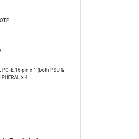
/OTP
b
, PCI-E 16-pin x 1 (both PSU &
ERIPHERAL x 4