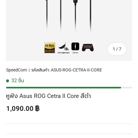
จาก
1
/
7
SpeedCom
|
รหัสสินค้า:
ASUS-ROG-CETRA-II-CORE
32 ชิ้น
หูฟัง Asus ROG Cetra II Core สีดำ
ราคาปกติ
1,090.00 ฿