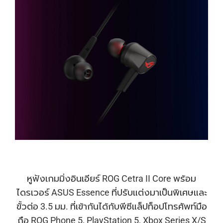
หูฟังเกมมิ่งอินเอียร์ ROG Cetra II Core พร้อม
ไดรเวอร์ ASUS Essence ที่ปรับแต่งมาเป็นพิเศษและ
ขั้วต่อ 3.5 มม. ที่เข้ากันได้กับพีซีแล็ปท็อปโทรศัพท์มือ
ถือ ROG Phone 5, PlayStation 5, Xbox Series X/S