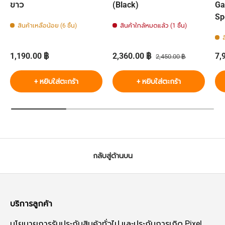
ขาว
(Black)
Ga
Sp
สินค้าเหลือน้อย (6 ชิ้น)
สินค้าใกล้หมดแล้ว (1 ชิ้น)
ส
ราคาปกติ
ราคาส่วนลด
ราคาปกติ
รา
1,190.00 ฿
2,360.00 ฿
7,
2,450.00 ฿
+ หยิบใส่ตะกร้า
+ หยิบใส่ตะกร้า
กลับสู่ด้านบน
บริการลูกค้า
นโยบายการรับประกันสินค้าทั่วไป
และ
ประกันการเกิด Pixel