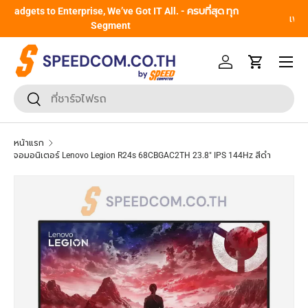
From Gadgets to Enterprise, We’ve Got IT All. - ครบที่สุด ทุก
ข้ามไปยังเนื้อหา
Segment
หน้าเมนู
เข้าสู่ระบบ
รถเข็น
ค้นหา
ยืนยันการค้นหา
หน้าแรก
จอมอนิเตอร์ Lenovo Legion R24s 68CBGAC2TH 23.8" IPS 144Hz สีดำ
ข้ามไปยังข้อมูลสินค้า