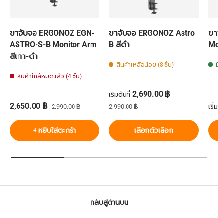
ขาจับจอ ERGONOZ EGN-
ขาจับจอ ERGONOZ Astro
ขา
ASTRO-S-B Monitor Arm
B สีดำ
Mo
สีเทา-ดำ
สินค้าเหลือน้อย (8 ชิ้น)
สินค้าใกล้หมดแล้ว (4 ชิ้น)
ราคาส่วนลด
2,690.00 ฿
เริ่มต้นที่
ราคาส่วนลด
ราคาปกติ
ราคาปกติ
รา
2,650.00 ฿
เริ่ม
2,990.00 ฿
2,990.00 ฿
+ หยิบใส่ตะกร้า
เลือกตัวเลือก
กลับสู่ด้านบน