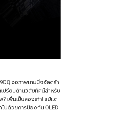
49DQ จอภาพเกมมิ่งอัลตร้า
ปรียบด้านวิสัยทัศน์สําหรับ
? เพิ่มเป็นสองเท่า! แม้แต่
อกไปด้วยการป้องกัน OLED