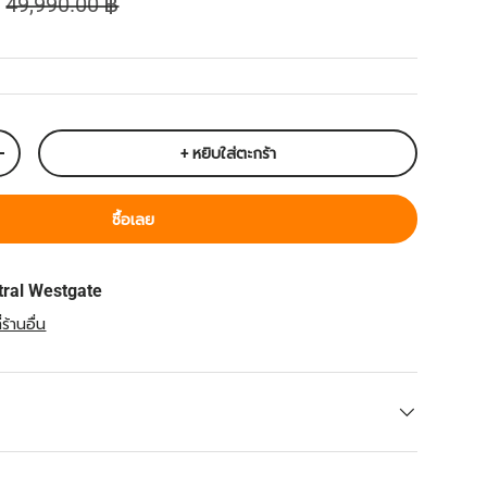
฿
49,990.00 ฿
+ หยิบใส่ตะกร้า
เพิ่มจำนวน
ซื้อเลย
tral Westgate
ร้านอื่น