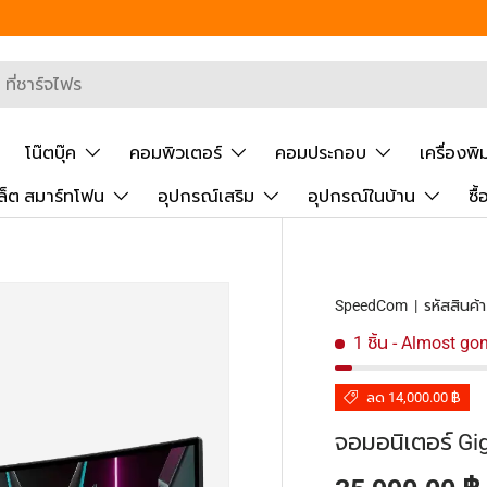
 Segment
ยันการค้นหา
โน๊ตบุ๊ค
คอมพิวเตอร์
คอมประกอบ
เครื่องพิ
ล็ต สมาร์ทโฟน
อุปกรณ์เสริม
อุปกรณ์ในบ้าน
ซื
SpeedCom
|
รหัสสินค้า
1 ชิ้น
- Almost go
ลด 14,000.00 ฿
จอมอนิเตอร์ G