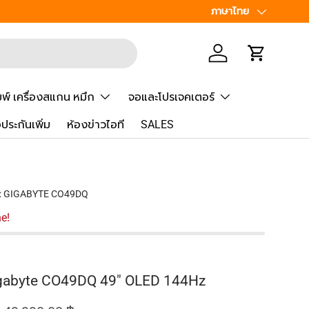
เพิ่มเพื่อน
ภาษา
ภาษาไทย
Line
@Speed
เข้าสู่ระบบ
รถเข็น
มพ์ เครื่องสแกน หมึก
จอและโปรเจคเตอร์
้อประกันเพิ่ม
ห้องข่าวไอที
SALES
:
GIGABYTE CO49DQ
ne!
igabyte CO49DQ 49" OLED 144Hz
ราคาปกติ