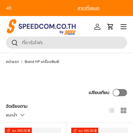
From Gadgets to Enterprise, We’ve Got IT All. - ครบที่สุด ทุก
ข้ามไปยังเนื้อหา
Segment
หน้าเมนู
เข้าสู่ระบบ
รถเข็น
ค้นหา
ยืนยันการค้นหา
หน้าแรก
Brand HP เครื่องพิมพ์
เปรียบเทียบ
จัดเรียงตาม
มุมมองราย
ตาราง
แนะนำ
ลด 500.00 ฿
ลด 300.00 ฿