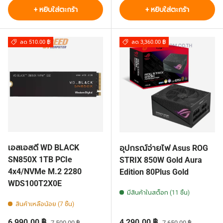
+ หยิบใส่ตะกร้า
+ หยิบใส่ตะกร้า
ลด 510.00 ฿
ลด 3,360.00 ฿
เอสเอสดี WD BLACK
อุปกรณ์จ่ายไฟ Asus ROG
SN850X 1TB PCIe
STRIX 850W Gold Aura
4x4/NVMe M.2 2280
Edition 80Plus Gold
WDS100T2X0E
มีสินค้าในสต็อก (11 ชิ้น)
สินค้าเหลือน้อย (7 ชิ้น)
ราคาส่วนลด
ราคาปกติ
ราคาส่วนลด
ราคาปกติ
6,990.00 ฿
4,290.00 ฿
7,500.00 ฿
7,650.00 ฿