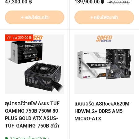
ราคาปกติ
ราคาส่วนลด
ราคาปกติ
47,300.00 ฿
139,900.00 ฿
149,900.00 ฿
+ หยิบใส่ตะกร้า
+ หยิบใส่ตะกร้า
ลด 300.00 ฿
อุปกรณ์จ่ายไฟ Asus TUF
เมนบอร์ด ASRockA620M-
GAMING 750B 750W 80
HDV/M.2+ DDR5 AM5
PLUS GOLD ATX ASUS-
MICRO-ATX
TUF-GAMING-750B สีดำ
มีสินค้าในสต็อก (26 ชิ้น)