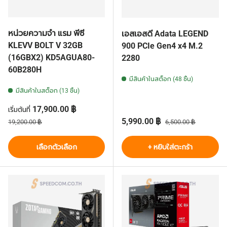
หน่วยความจำ แรม พีซี
เอสเอสดี Adata LEGEND
KLEVV BOLT V 32GB
900 PCIe Gen4 x4 M.2
(16GBX2) KD5AGUA80-
2280
60B280H
มีสินค้าในสต็อก (48 ชิ้น)
มีสินค้าในสต็อก (13 ชิ้น)
ราคาส่วนลด
17,900.00 ฿
เริ่มต้นที่
ราคาปกติ
ราคาส่วนลด
ราคาปกติ
5,990.00 ฿
19,200.00 ฿
6,500.00 ฿
เลือกตัวเลือก
+ หยิบใส่ตะกร้า