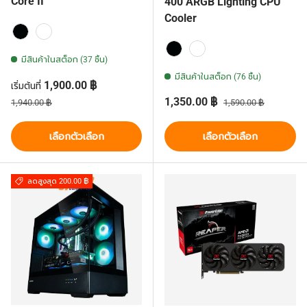
Core II
400 ARGB Lighting CPU
Cooler
Black
White
มีสินค้าในสต็อก (37 ชิ้น)
Black
White
มีสินค้าในสต็อก (76 ชิ้น)
ราคาส่วนลด
1,900.00 ฿
เริ่มต้นที่
ราคาปกติ
ราคาส่วนลด
ราคาปกติ
1,350.00 ฿
1,940.00 ฿
1,590.00 ฿
เลือกตัวเลือก
เลือกตัวเลือก
ลดสูงสุด 200.00 ฿