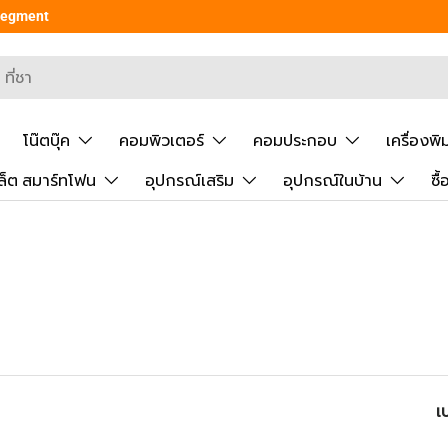
 Segment
ยันการค้นหา
โน๊ตบุ๊ค
คอมพิวเตอร์
คอมประกอบ
เครื่องพิ
ล็ต สมาร์ทโฟน
อุปกรณ์เสริม
อุปกรณ์ในบ้าน
ซื
เ