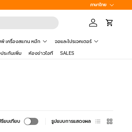
เพิ่มเพื่อน
ภาษา
ภาษาไทย
Line
@Speed
เข้าสู่ระบบ
รถเข็น
มพ์ เครื่องสแกน หมึก
จอและโปรเจคเตอร์
้อประกันเพิ่ม
ห้องข่าวไอที
SALES
มุมมองรายการ
ตาราง
ปรียบเทียบ
รูปแบบการแสดงผล