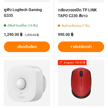
หูฟัง Logitech Gaming
กล้องวงจรปิด TP LINK
G335
TAPO C230 สีขาว
มีสินค้าในสต็อก (16 ชิ้น)
สินค้าเหลือน้อย (7 ชิ้น)
ราคาส่วนลด
ราคาปกติ
ราคาปกติ
1,290.00 ฿
990.00 ฿
1,490.00 ฿
เลือกตัวเลือก
+ หยิบใส่ตะกร้า
ลดสูงสุด 150.00 ฿