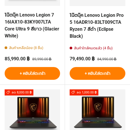
โน๊ตบุ๊ค Lenovo Legion 7
โน๊ตบุ๊ค Lenovo Legion Pro
16IAX10-83KY007LTA
5 16ADR10-83LT009CTA
Core Ultra 9 สีขาว (Glacier
Ryzen 7 สีดำ (Eclipse
White)
Black)
สินค้าเหลือน้อย (8 ชิ้น)
สินค้าใกล้หมดแล้ว (4 ชิ้น)
ราคาส่วนลด
ราคาปกติ
ราคาส่วนลด
ราคาปกติ
85,990.00 ฿
79,490.00 ฿
89,990.00 ฿
84,990.00 ฿
+ หยิบใส่ตะกร้า
+ หยิบใส่ตะกร้า
ลด 8,000.00 ฿
ลด 1,000.00 ฿