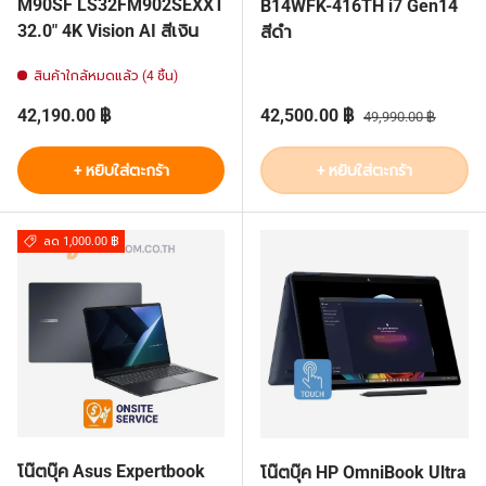
M90SF LS32FM902SEXXT
B14WFK-416TH i7 Gen14
32.0" 4K Vision AI สีเงิน
สีดำ
สินค้าใกล้หมดแล้ว (4 ชิ้น)
ราคาปกติ
ราคาส่วนลด
ราคาปกติ
42,190.00 ฿
42,500.00 ฿
49,990.00 ฿
+ หยิบใส่ตะกร้า
+ หยิบใส่ตะกร้า
ลด 1,000.00 ฿
โน๊ตบุ๊ค Asus Expertbook
โน๊ตบุ๊ค HP OmniBook Ultra