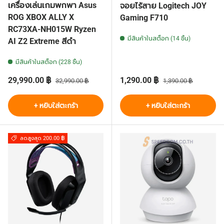
เครื่องเล่นเกมพกพา Asus
จอยไร้สาย Logitech JOY
ROG XBOX ALLY X
Gaming F710
RC73XA-NH015W Ryzen
มีสินค้าในสต็อก (14 ชิ้น)
AI Z2 Extreme สีดำ
มีสินค้าในสต็อก (228 ชิ้น)
ราคาส่วนลด
ราคาปกติ
ราคาส่วนลด
ราคาปกติ
29,990.00 ฿
1,290.00 ฿
32,990.00 ฿
1,390.00 ฿
+ หยิบใส่ตะกร้า
+ หยิบใส่ตะกร้า
ลดสูงสุด 200.00 ฿