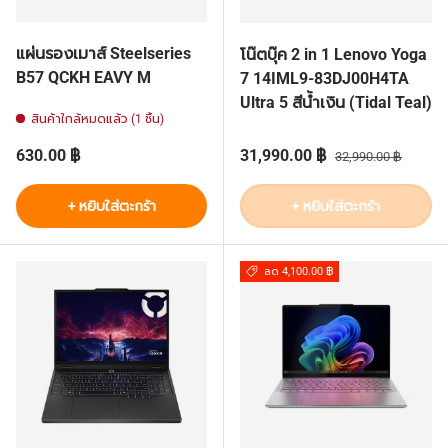
แผ่นรองเมาส์ Steelseries
โน๊ตบุ๊ค 2 in 1 Lenovo Yoga
B57 QCKH EAVY M
7 14IML9-83DJ00H4TA
Ultra 5 สีน้ำเงิน (Tidal Teal)
สินค้าใกล้หมดแล้ว (1 ชิ้น)
ราคาปกติ
ราคาส่วนลด
ราคาปกติ
630.00 ฿
31,990.00 ฿
32,990.00 ฿
+ หยิบใส่ตะกร้า
+ หยิบใส่ตะกร้า
ลด 4,100.00 ฿