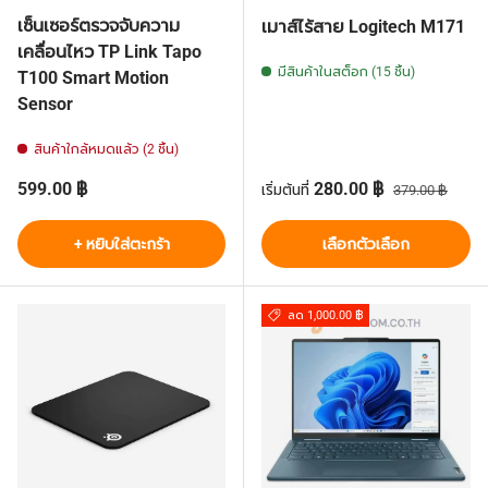
เซ็นเซอร์ตรวจจับความ
เมาส์ไร้สาย Logitech M171
เคลื่อนไหว TP Link Tapo
มีสินค้าในสต็อก (15 ชิ้น)
T100 Smart Motion
Sensor
สินค้าใกล้หมดแล้ว (2 ชิ้น)
ราคาปกติ
ราคาส่วนลด
ราคาปกติ
599.00 ฿
280.00 ฿
เริ่มต้นที่
379.00 ฿
+ หยิบใส่ตะกร้า
เลือกตัวเลือก
ลด 1,000.00 ฿