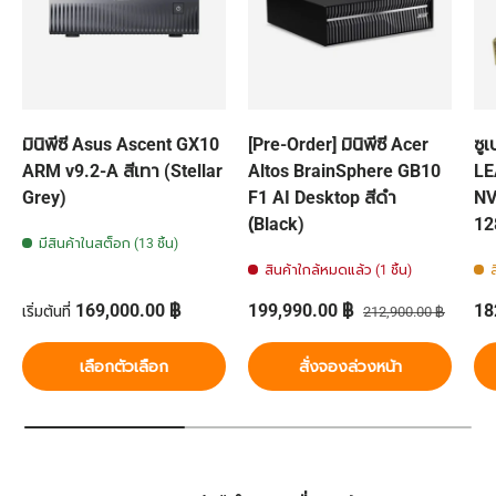
มินิพีซี Asus Ascent GX10
[Pre-Order] มินิพีซี Acer
ซู
ARM v9.2-A สีเทา (Stellar
Altos BrainSphere GB10
LE
Grey)
F1 AI Desktop สีดำ
NV
(ฺBlack)
12
มีสินค้าในสต็อก (13 ชิ้น)
สินค้าใกล้หมดแล้ว (1 ชิ้น)
ส
ราคาปกติ
ราคาส่วนลด
ราคาปกติ
รา
169,000.00 ฿
199,990.00 ฿
18
เริ่มต้นที่
212,900.00 ฿
เลือกตัวเลือก
สั่งจองล่วงหน้า