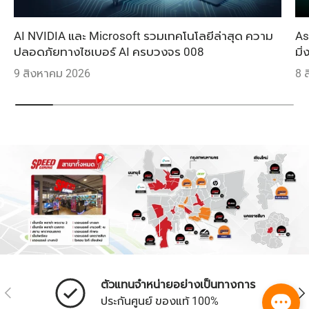
AI NVIDIA และ Microsoft รวมเทคโนโลยีล่าสุด ความ
As
ปลอดภัยทางไซเบอร์ AI ครบวงจร 008
มิ
9 สิงหาคม 2026
8 
ก่อนหน้า
หยุดสไลด์โชว์
ถัดไป
จาก
1
/
2
ตัวแทนจำหน่ายอย่างเป็นทางการ
ก่อนหน้า
ถัด
ประกันศูนย์ ของแท้ 100%