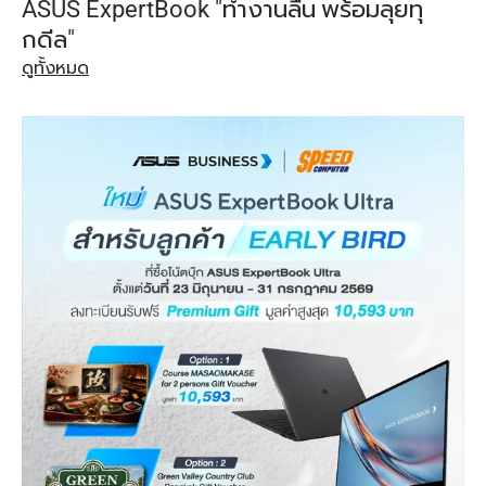
ASUS ExpertBook "ทำงานลื่น พร้อมลุยทุ
กดีล"
ดูทั้งหมด