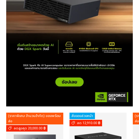
(ราคาพิเศษ จำนวนจำกัด) ของพร้อม
สั่งจองล่วงหน้า
(ร
ส่ง
ส่ง
ลด 12,910.00 ฿
ลดสูงสุด 20,000.00 ฿