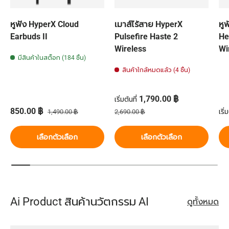
หูฟัง HyperX Cloud
เมาส์ไร้สาย HyperX
หู
Earbuds II
Pulsefire Haste 2
He
Wireless
Wi
มีสินค้าในสต็อก (184 ชิ้น)
สินค้าใกล้หมดแล้ว (4 ชิ้น)
ราคาส่วนลด
1,790.00 ฿
เริ่มต้นที่
ราคาส่วนลด
ราคาปกติ
ราคาปกติ
รา
850.00 ฿
เริ่ม
1,490.00 ฿
2,690.00 ฿
เลือกตัวเลือก
เลือกตัวเลือก
Ai Product สินค้านวัตกรรม AI
ดูทั้งหมด