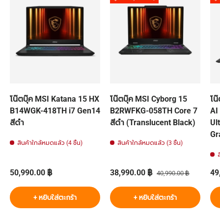
โน๊ตบุ๊ค MSI Katana 15 HX
โน๊ตบุ๊ค MSI Cyborg 15
โน
B14WGK-418TH i7 Gen14
B2RWFKG-058TH Core 7
AI
สีดำ
สีดำ (Translucent Black)
Ult
Gr
สินค้าใกล้หมดแล้ว (4 ชิ้น)
สินค้าใกล้หมดแล้ว (3 ชิ้น)
ราคาปกติ
ราคาส่วนลด
ราคาปกติ
รา
50,990.00 ฿
38,990.00 ฿
49
40,990.00 ฿
+ หยิบใส่ตะกร้า
+ หยิบใส่ตะกร้า