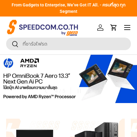
From Gadgets to Enterprise, We’ve Got IT All. - ครบที่สุด ทุก
ข้ามไปยังเนื้อหา
Segment
หน้าเมนู
เข้าสู่ระบบ
รถเข็น
ค้นหา
ยืนยันการค้นหา
ก่อนหน้า
หยุดสไลด์โชว์
ถัดไป
จาก
5
/
5