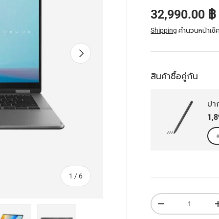
ราคาส่วนลด
32,990.00 
Shipping
คำนวนหน้าเช็คเ
ถัดไป
สินค้าซื้อคู่กัน
ปา
รา
1,
จาก
1
/
6
จำนวน
ลดจำนวน