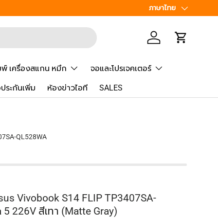
เพิ่มเพื่อน
ภาษา
ภาษาไทย
Line
@Speed
เข้าสู่ระบบ
รถเข็น
มพ์ เครื่องสแกน หมึก
จอและโปรเจคเตอร์
้อประกันเพิ่ม
ห้องข่าวไอที
SALES
07SA-QL528WA
1 Asus Vivobook S14 FLIP TP3407SA-
5 226V สีเทา (Matte Gray)