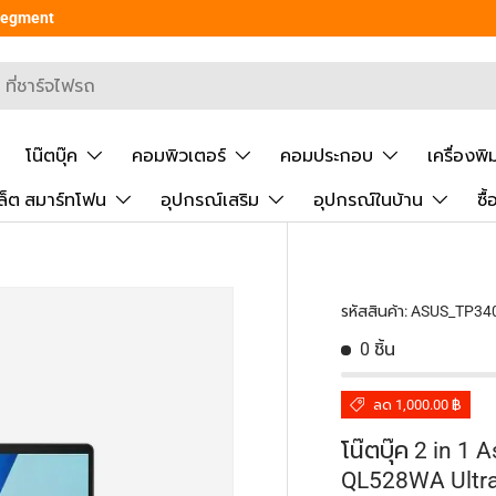
 Segment
ยันการค้นหา
โน๊ตบุ๊ค
คอมพิวเตอร์
คอมประกอบ
เครื่องพิ
ล็ต สมาร์ทโฟน
อุปกรณ์เสริม
อุปกรณ์ในบ้าน
ซื
รหัสสินค้า:
ASUS_TP34
0 ชิ้น
ลด 1,000.00 ฿
โน๊ตบุ๊ค 2 in 
QL528WA Ultra 