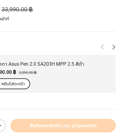
ราคาปกติ
฿
33,990.00 ฿
อ้าท์
ก่อนหน้า
ถัดไป
กกา Asus Pen 2.0 SA203H MPP 2.5 สีดำ
คาส่วนลด
ราคาปกติ
890.00 ฿
2,090.00 ฿
+ หยิบใส่ตะกร้า
สินค้าหมด ติดต่อ Line: @SpeedCom
เพิ่มจำนวน