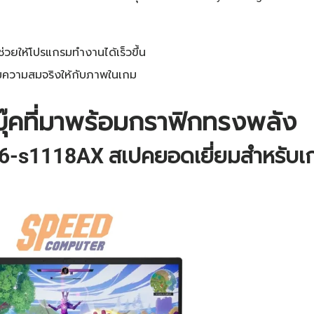
 ช่วยให้โปรแกรมทำงานได้เร็วขึ้น
ิ่มความสมจริงให้กับภาพในเกม
บุ๊คที่มาพร้อมกราฟิกทรงพลัง
6-s1118AX สเปคยอดเยี่ยมสำหรับเก