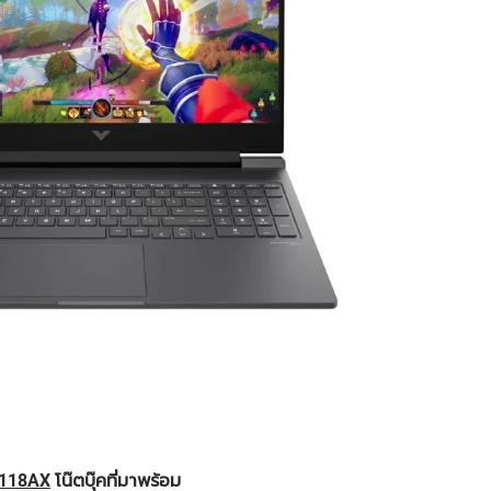
1118AX
โน๊ตบุ๊คที่มาพร้อม