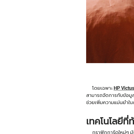
โดยเฉพาะ
HP Victu
สามารถจัดการกับข้อมู
ช่วยเพิ่มความแม่นยำ
เทคโนโลยีที
กราฟิกการ์ดใหม่ๆ มักจ