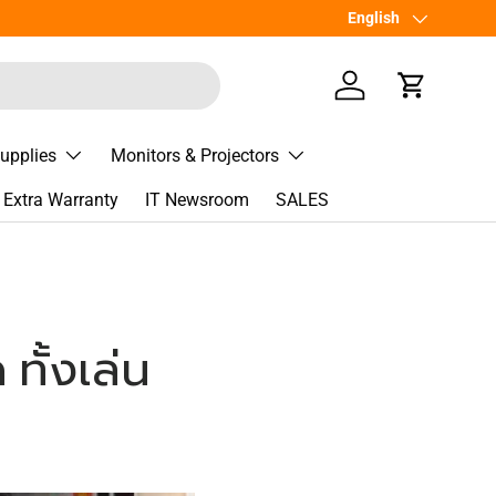
เพิ่มเพื่อน
Language
English
Line
@Spee
Log in
Cart
Supplies
Monitors & Projectors
Extra Warranty
IT Newsroom
SALES
ทั้งเล่น