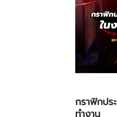
กราฟิกประ
ทำงาน