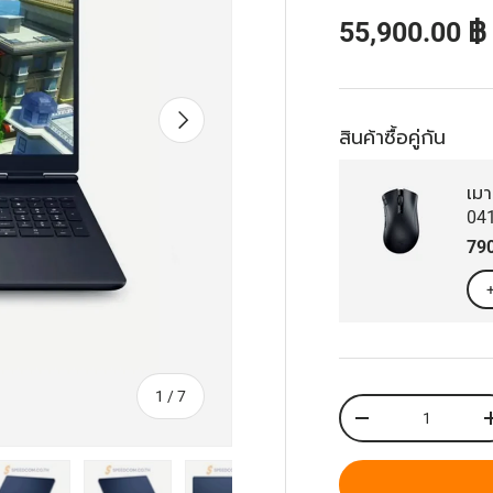
ราคาส่วนลด
55,900.00 
ถัดไป
สินค้าซื้อคู่กัน
เมา
04
รา
79
จาก
1
/
7
จำนวน
ลดจำนวน