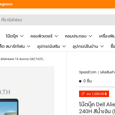
 Segment
ยันการค้นหา
โน๊ตบุ๊ค
คอมพิวเตอร์
คอมประกอบ
เครื่องพิ
ล็ต สมาร์ทโฟน
อุปกรณ์เสริม
อุปกรณ์ในบ้าน
ซื
โน๊ตบุ๊ค Dell Alienware 16 Aurora OAC16250I702 Core 7 240H สีน้ำเงิน (Interstellar Indigo)
SpeedCom
|
รหัสสินค้า
0 ชิ้น
ลด 1,000.00 ฿
โน๊ตบุ๊ค Dell 
240H สีน้ำเงิน (