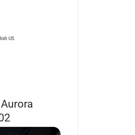
lish US
 Aurora
02