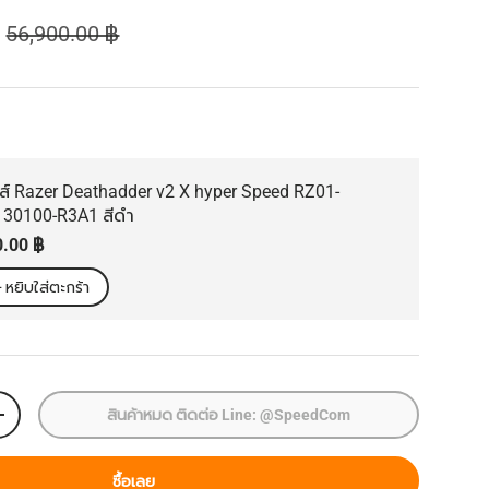
ราคาปกติ
฿
56,900.00 ฿
ส์ Razer Deathadder v2 X hyper Speed RZ01-
130100-R3A1 สีดำ
คาปกติ
0.00 ฿
+ หยิบใส่ตะกร้า
สินค้าหมด ติดต่อ Line: @SpeedCom
เพิ่มจำนวน
ซื้อเลย