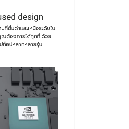
cused design
ี่ดื่มด่ำและเหนือระดับใน
คุณต้องการได้ทุกที่ ด้วย
็ปท็อปหลากหลายรุ่น