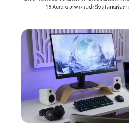
16 Aurora จะพาคุณดำดิ่งสู่โลกแห่งเกมไ