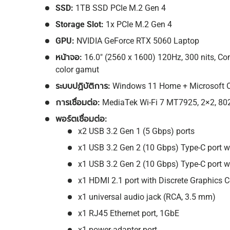
SSD:
1TB SSD PCIe M.2 Gen 4
Storage Slot:
1x PCIe M.2 Gen 4
GPU:
NVIDIA GeForce RTX 5060 Laptop
หน้าจอ:
16.0″
(2560 x 1600) 120Hz, 300 nits, C
color gamut
ระบบปฏิบัติการ:
Windows 11 Home + Microsoft O
การเชื่อมต่อ:
MediaTek Wi-Fi 7 MT7925, 2×2, 80
พอร์ตเชื่อมต่อ:
x2 USB 3.2 Gen 1 (5 Gbps) ports
x1 USB 3.2 Gen 2 (10 Gbps) Type-C port wi
x1 USB 3.2 Gen 2 (10 Gbps) Type-C port w
x1 HDMI 2.1 port with Discrete Graphics Co
x1 universal audio jack (RCA, 3.5 mm)
x1 RJ45 Ethernet port, 1GbE
x1 power-adapter port