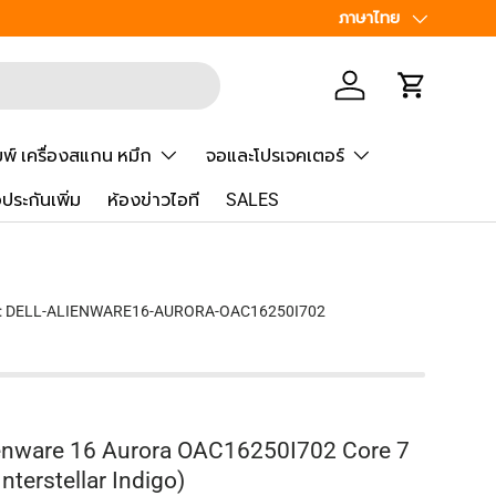
เพิ่มเพื่อน
ภาษา
ภาษาไทย
Line
@Speed
เข้าสู่ระบบ
รถเข็น
มพ์ เครื่องสแกน หมึก
จอและโปรเจคเตอร์
้อประกันเพิ่ม
ห้องข่าวไอที
SALES
:
DELL-ALIENWARE16-AURORA-OAC16250I702
Alienware 16 Aurora OAC16250I702 Core 7
Interstellar Indigo)