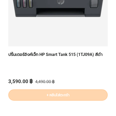
ปริ้นเตอร์อิงค์เจ็ท HP Smart Tank 515 (1TJ09A) สีดำ
ราคาส่วนลด
ราคาปกติ
3,590.00 ฿
4,490.00 ฿
+ หยิบใส่ตะกร้า