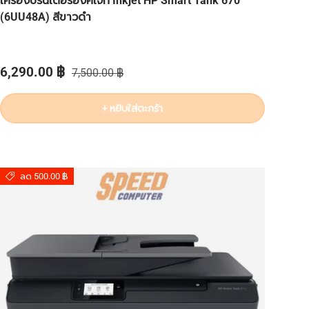
เครื่องปริ้นเตอร์อิงค์เจ็ท Inkjet HP Smart Tank 670
(6UU48A) สีขาวดำ
ราคาส่วนลด
ราคาปกติ
6,290.00 ฿
7,500.00 ฿
+ หยิบใส่ตะกร้า
ลด 500.00 ฿