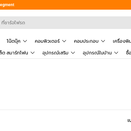
 Segment
ยันการค้นหา
โน๊ตบุ๊ค
คอมพิวเตอร์
คอมประกอบ
เครื่องพิ
ล็ต สมาร์ทโฟน
อุปกรณ์เสริม
อุปกรณ์ในบ้าน
ซื
เ