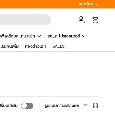
เพิ่มเพื่อน
ภาษา
ภาษาไทย
Line
@Speed
เข้าสู่ระบบ
รถเข็น
มพ์ เครื่องสแกน หมึก
จอและโปรเจคเตอร์
้อประกันเพิ่ม
ห้องข่าวไอที
SALES
มุมมองรายการ
ตาราง
ปรียบเทียบ
รูปแบบการแสดงผล