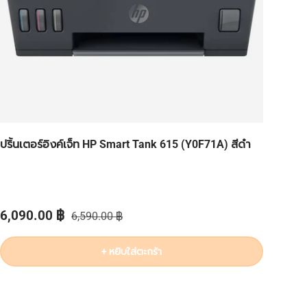
ปริ้นเตอร์อิงค์เจ็ท HP Smart Tank 615 (Y0F71A) สีดำ
ราคาส่วนลด
ราคาปกติ
6,090.00 ฿
6,590.00 ฿
+ หยิบใส่ตะกร้า