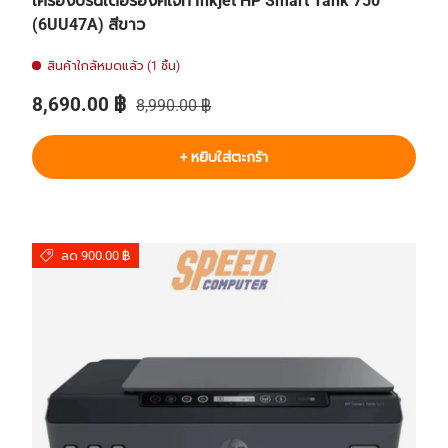
เครื่องปริ้นเตอร์อิงค์เจ็ท Inkjet HP Smart Tank 750
(6UU47A) สีขาว
สินค้าใกล้หมดแล้ว (1 ชิ้น)
ราคาส่วนลด
ราคาปกติ
8,690.00 ฿
8,990.00 ฿
+ หยิบใส่ตะกร้า
ลด 900.00 ฿