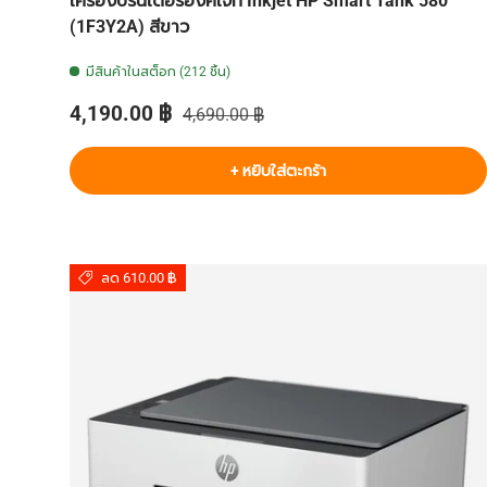
เครื่องปริ้นเตอร์อิงค์เจ็ท Inkjet HP Smart Tank 580
(1F3Y2A) สีขาว
มีสินค้าในสต็อก (212 ชิ้น)
ราคาส่วนลด
ราคาปกติ
4,190.00 ฿
4,690.00 ฿
+ หยิบใส่ตะกร้า
ลด 610.00 ฿