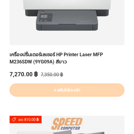
เครื่องปริ้นเตอร์เลเซอร์ HP Printer Laser MFP
M236SDW (9YG09A) สีขาว
ราคาส่วนลด
ราคาปกติ
7,270.00 ฿
7,350.00 ฿
+ หยิบใส่ตะกร้า
ลด 810.00 ฿